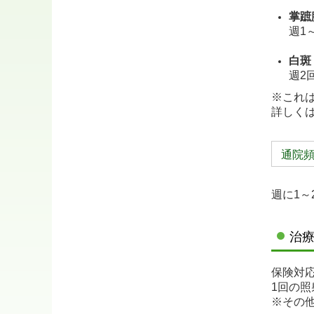
掌蹠
週1
白斑
週2
※これ
詳しく
通院
週に1～
治
保険対
1回の照
※その