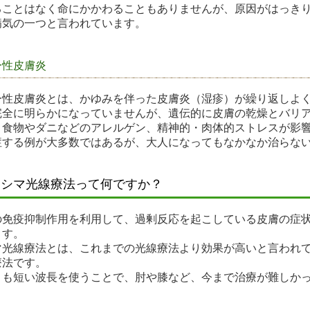
ることはなく命にかかわることもありませんが、原因がはっき
病気の一つと言われています。
ー性皮膚炎
ー性皮膚炎とは、かゆみを伴った皮膚炎（湿疹）が繰り返しよ
完全に明らかになっていませんが、遺伝的に皮膚の乾燥とバリ
、食物やダニなどのアレルゲン、精神的・肉体的ストレスが影
症する例が大多数ではあるが、大人になってもなかなか治らな
キシマ光線療法って何ですか？
の免疫抑制作用を利用して、過剰反応を起こしている皮膚の症
ます。
マ光線療法とは、これまでの光線療法より効果が高いと言われ
療法です。
りも短い波長を使うことで、肘や膝など、今まで治療が難しか