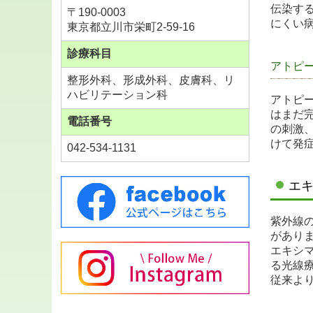
伝染す
〒
190-0003
にくい
東京都立川市栄町2-59-16
診療科目
アトピ
整形外科、形成外科、皮膚科、リ
ハビリテーション科
アトピ
はまだ
電話番号
の刺激
けて発
042-534-1131
エ
紫外線
があり
エキシ
る光線
従来よ