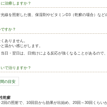
うに治療しますか？
マ光線を照射した後、保湿剤やビタミンD3（乾癬の場合）など
いですか？
全くありません。
かと温かい感じがします。
、当日・翌日は、日焼けによる反応が強くなることがあるので
らいで治りますか？
期間の目安
性乾癬
～2回の照射で、10回目から効果が出始め、20回～30回くら