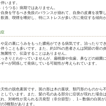
を伴います。
る（うつる）病期ではありません。
分自身を守るべき免疫のバランスが崩れて、自身の皮膚を攻撃
、飲酒、喫煙を嗜好し、特にストレスが多い方に発症する傾向
疱症
らや足の裏にうみをもった膿疱ができる病気です。治ったりで
を伴うことも多いです。また、約10%の患者さんは関節の骨の
は無菌性で、伝染することはありません。
はっきりとわかっていませんが、扁桃腺や虫歯、鼻などの細菌
ルギーが関係して発病している可能性が考えられています。
後天性の脱色素斑です。斑の形は木の葉状、類円形のものから
りとしています。また、髪の毛のある部分に症状が現れた場合
現れ、対称性が見られる汎発型（非分節型）、1～数個の白斑が
型の3種類があります。