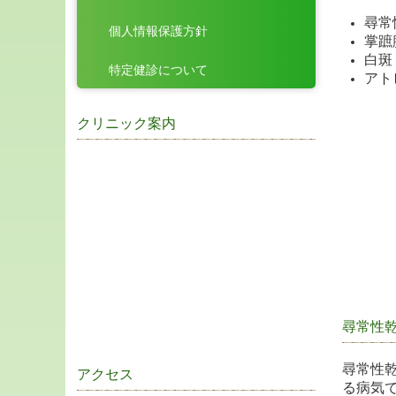
尋常
個人情報保護方針
掌蹠
白斑
特定健診について
アト
クリニック案内
尋常性
尋常性
アクセス
る病気