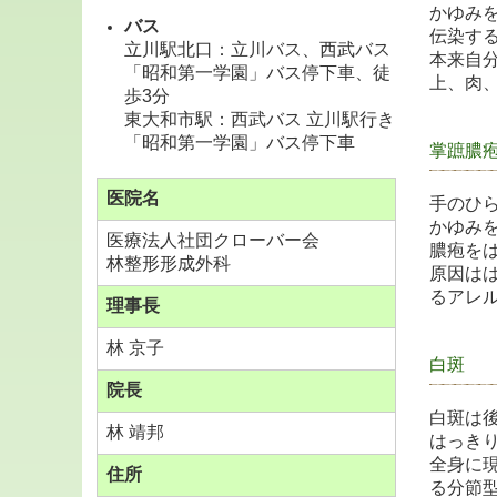
かゆみ
バス
伝染す
立川駅北口：立川バス、西武バス
本来自
「昭和第一学園」バス停下車、徒
上、肉
歩3分
東大和市駅：西武バス 立川駅行き
「昭和第一学園」バス停下車
掌蹠膿
医院名
手のひ
かゆみ
医療法人社団クローバー会
膿疱を
林整形形成外科
原因は
るアレ
理事長
林 京子
白斑
院長
白斑は
林 靖邦
はっき
全身に
住所
る分節