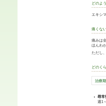
どのよ
エキシ
痛くな
痛みは
ほんわ
ただし
どのく
治療
尋常
週1