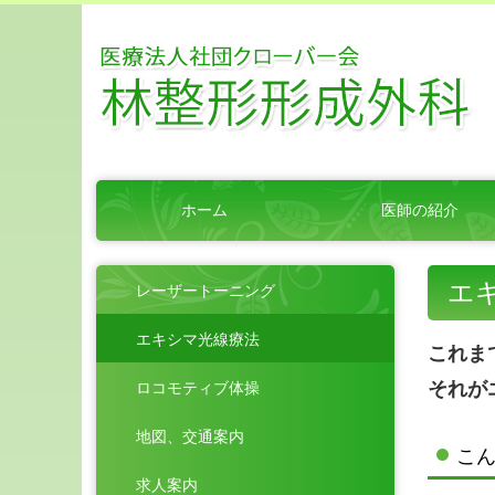
ホーム
医師の紹介
エ
レーザートーニング
エキシマ光線療法
これま
それが
ロコモティブ体操
地図、交通案内
こ
求人案内