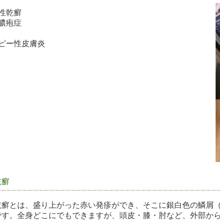
性乾癬
膿疱症
ピー性皮膚炎
乾癬
乾癬とは、盛り上がった赤い発疹ができ、そこに銀白色の鱗屑
です。全身どこにでもできますが、頭皮・膝・肘など、外部か