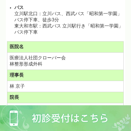
バス
立川駅北口：立川バス、西武バス「昭和第一学園」
バス停下車、徒歩3分
東大和市駅：西武バス 立川駅行き「昭和第一学園」
バス停下車
医院名
医療法人社団クローバー会
林整形形成外科
理事長
林 京子
院長
林 靖邦
住所
〒
190-0003