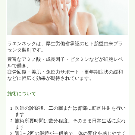
ラエンネックは、厚生労働省承認のヒト胎盤由来プラ
センタ製剤です。
豊富なアミノ酸・成長因子・ビタミンなどが細胞レベ
ルで働き、
疲労回復
・
美肌
・
免疫力サポート
・
更年期症状の緩和
などに幅広く効果が期待されています。
施術について
医師の診察後、二の腕または臀部に筋肉注射を行い
ます
施術所要時間は数分程度。そのまま日常生活に戻れ
ます
週1～2回の継続が一般的で、体の変化を感じやすく