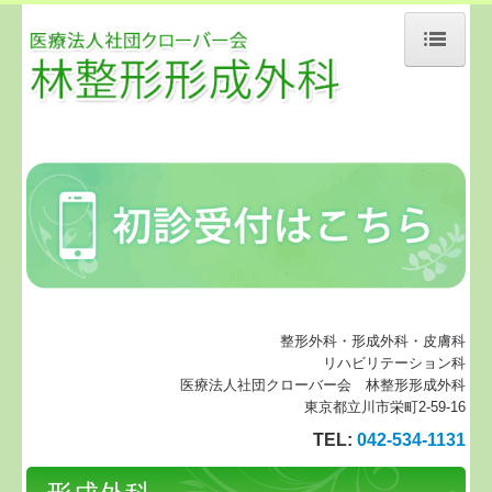
ホーム
医師の紹介
診療案内
外来担当医表
皮膚科機器
形成外科
整形外科・形成外科・皮膚科
リハビリテーション科
レーザートーニング
医療法人社団クローバー会 林整形形成外科
東京都立川市栄町2-59-16
エキシマ光線療法
TEL:
042-534-1131
ロコモティブ体操