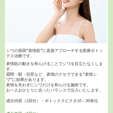
シワの原因
“
表情筋
”
に直接アプローチする医療ボトッ
クス治療です。
表情筋の動きを和らげることでシワを目立たなくしま
す。
眉間・額・目尻など、表情のクセでできる
“
表情シ
ワ
”
に効果があります。
表情を失わずにシワだけを和らげる施術です。
お一人おひとりに合ったバランスで注入いたします。
成分内容（1回分）：ボトックスビスタ10～30単位